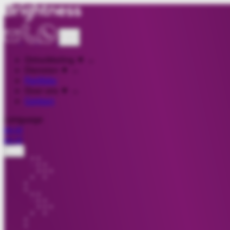
Ontwikkeling
▼
→
Diensten
▼
→
Portfolio
Over ons
▼
→
Contact
Language
en
nl
en
nl