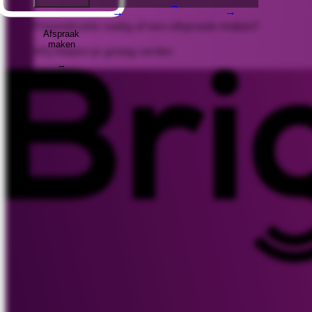
→
→
→
Prijsindicatie nodig of een afspraak maken?
Afspraak
maken
Wij helpen je graag verder.
→