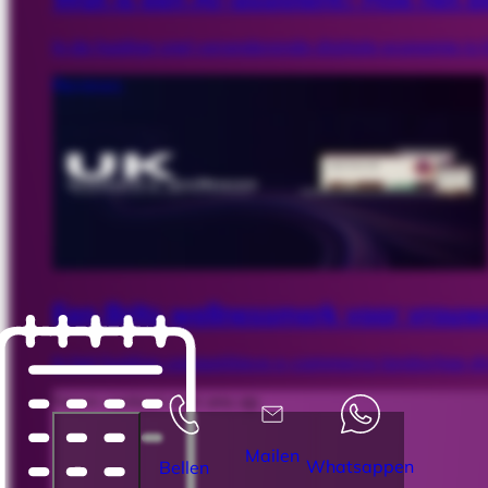
In de huidige snel veranderende digitale economie is ti
Reviews
Een Brits wellnessmerk voor vrouw
In het huidige competitieve e-commerce landschap dra
Neem contact met ons op
Mailen
Whatsappen
Bellen