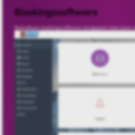
Boekingssoftware
Betaalbare boekingssoftware aangepast naar jouw 