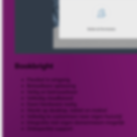
Bookbright
Flexibel in omgang
Betaalbare oplossing
Veilig en betrouwbaar
Volledig cloudbased
Geen hardware nodig
Werkt op desktop, tablet en mobiel
Volledig te customisen naar eigen huisstijl
Integratie met eigen domeinnaam mogelijk
Onbeperkte support