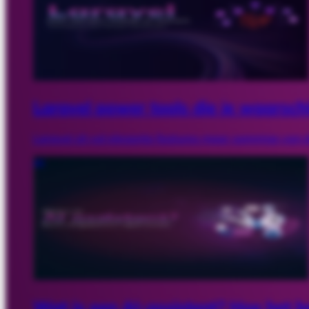
Laravel power tools die je waarschij
Laravel zit vol elegante features maar sommige van 
AI
Wat is een AI-assistent? Hoe het b