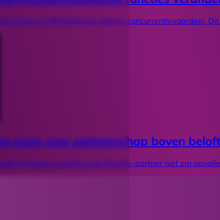
jd valuta en efficiëntie het ultieme concurrentievoordeel. Dit
en koos voor partnerschap boven belof
ait het kiezen van de juiste Shopify-partner niet om opval