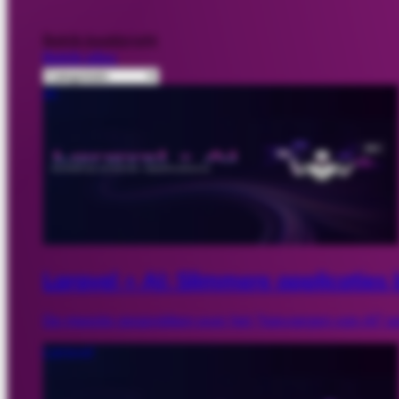
Bekijk bookbright
Bekijk alles
AI
Laravel + AI: Slimmere applicatie
De meeste gesprekken over het "toevoegen van AI" aa
Laravel