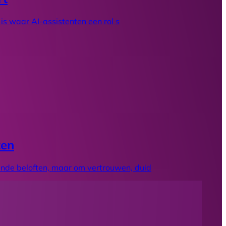
 is waar AI-assistenten een rol s
ten
lende beloften, maar om vertrouwen, duid