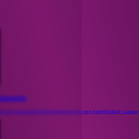
s bouwen
n een webapplicatie beginnen met een bedrijfsdoel: suppor