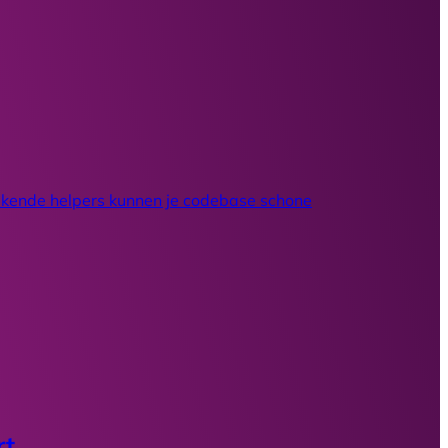
bekende helpers kunnen je codebase schone
rt