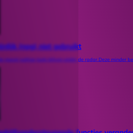
nlijk (nog) niet gebruikt
de meest nuttige tools blijven onder de radar.Deze minder 
edrijfsondersteunende functies verande